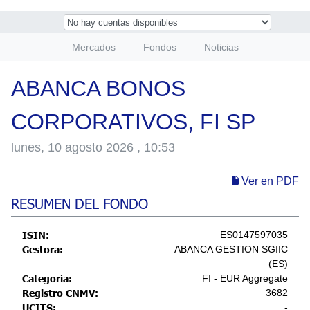
Selecci
Mercados
Fondos
Noticias
ABANCA BONOS
CORPORATIVOS, FI SP
lunes, 10 agosto 2026 , 10:53
Ver en PDF
RESUMEN DEL FONDO
ISIN:
ES0147597035
Gestora:
ABANCA GESTION SGIIC
(ES)
Categoría:
FI - EUR Aggregate
Registro CNMV:
3682
UCITS:
-