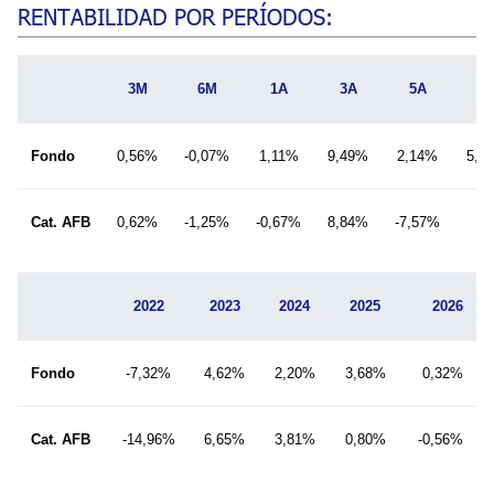
RENTABILIDAD POR PERÍODOS:
3M
6M
1A
3A
5A
1
Fondo
0,56%
-0,07%
1,11%
9,49%
2,14%
5,1
Cat. AFB
0,62%
-1,25%
-0,67%
8,84%
-7,57%
2022
2023
2024
2025
2026
Fondo
-7,32%
4,62%
2,20%
3,68%
0,32%
Cat. AFB
-14,96%
6,65%
3,81%
0,80%
-0,56%